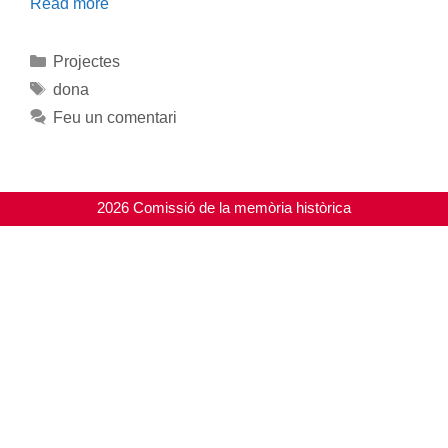
Read more
Categories
Projectes
Etiquetes
dona
Feu un comentari
2026 Comissió de la memòria històrica