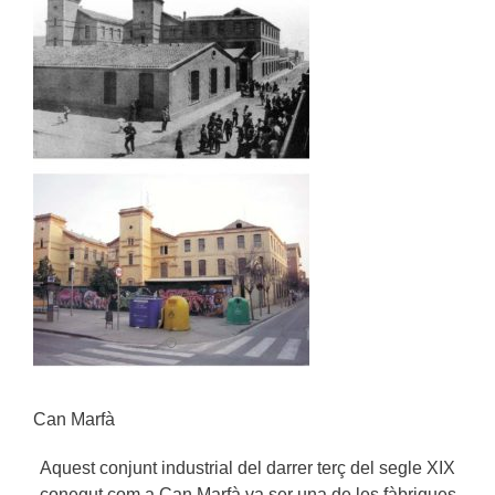
Can Marfà
Aquest conjunt industrial del darrer terç del segle XIX
conegut com a Can Marfà va ser una de les fàbriques