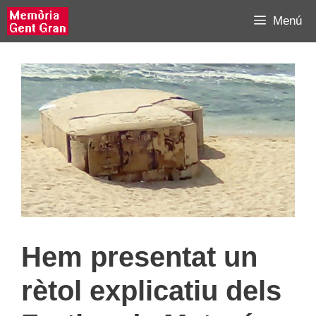
Vés
Menú
al
contingut
Hem presentat un
rètol explicatiu dels