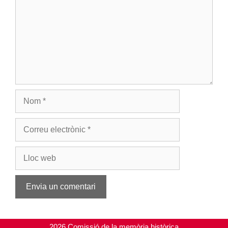
Nom
Correu
electrònic
Lloc
web
2026 Comissió de la memòria històrica