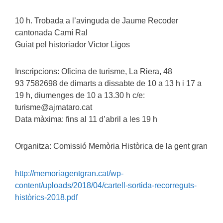
10 h. Trobada a l’avinguda de Jaume Recoder
cantonada Camí Ral
Guiat pel historiador Victor Ligos
Inscripcions: Oficina de turisme, La Riera, 48
93 7582698 de dimarts a dissabte de 10 a 13 h i 17 a
19 h, diumenges de 10 a 13.30 h c/e:
turisme@ajmataro.cat
Data màxima: fins al 11 d’abril a les 19 h
Organitza: Comissió Memòria Històrica de la gent gran
http://memoriagentgran.cat/wp-
content/uploads/2018/04/cartell-sortida-recorreguts-
històrics-2018.pdf