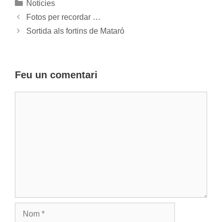
Categories
Noticies
Fotos per recordar …
Sortida als fortins de Mataró
Feu un comentari
Comentari
Nom