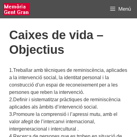
Vés
Menú
al
contingut
Caixes de vida –
Objectius
1.Treballar amb tècniques de reminiscència, aplicades
a la intervenció social, la identitat personal i la
construcció d’un espai de reconeixement per a les
persones que reben la intervenció.
2.Definir i sistematitzar pràctiques de reminiscència
aplicades als àmbits d’intervenció social.
3.Promoure la comprensió i l’apressi mutu, amb el
valor afegit de l’intercanvi internacional,
intergeneracional i intercultural .
4.Recerca de persones que es troben en situació de